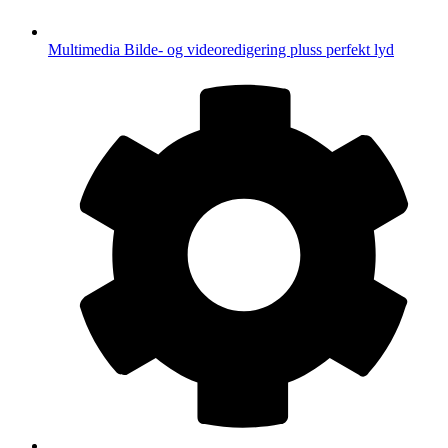
Multimedia
Bilde- og videoredigering pluss perfekt lyd