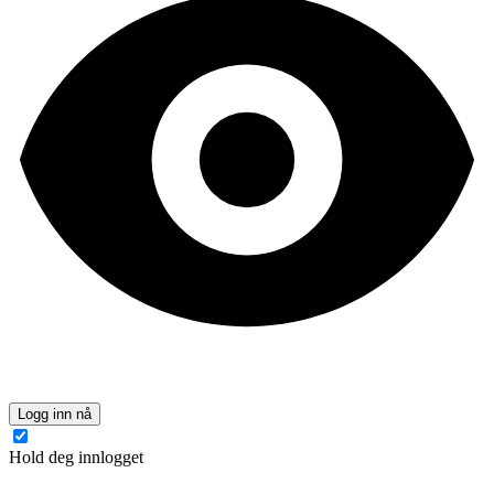
Logg inn nå
Hold deg innlogget