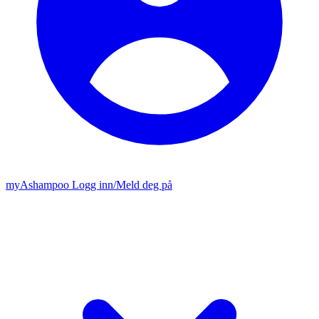
my
Ashampoo
Logg inn
/
Meld deg på