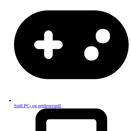
Spill
PC- og nettleserspill