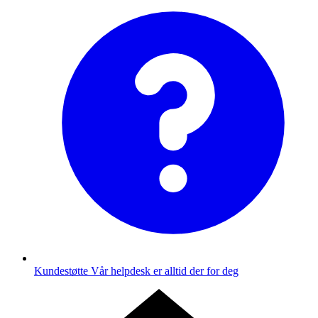
Kundestøtte
Vår helpdesk er alltid der for deg