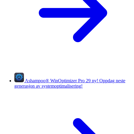
Ashampoo
®
WinOptimizer Pro 29
ny!
Oppdag neste
generasjon av systemoptimalisering!