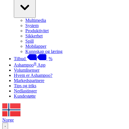
Multimedia
System
Produktivitet
Sikkerhet
Spill
Mobilapper
Kunnskap og læring
Tilbud
%
®
Ashampoo
App
Volumlisenser
Hvem er Ashampoo?
Markedspartnere
Tips og triks
Nedlastinger
Kundestøtte
Norge