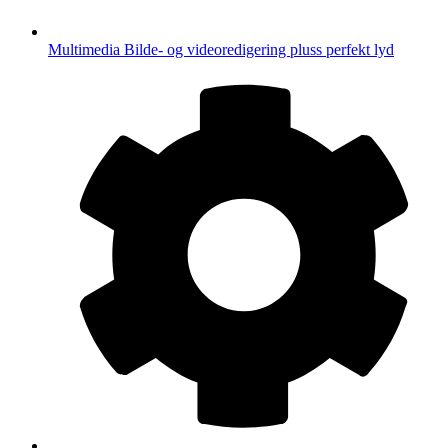
Multimedia
Bilde- og videoredigering pluss perfekt lyd