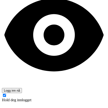
Logg inn nå
Hold deg innlogget