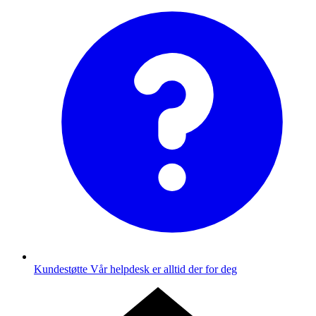
Kundestøtte
Vår helpdesk er alltid der for deg