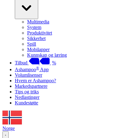
Multimedia
System
Produktivitet
Sikkerhet
Spill
Mobilapper
Kunnskap og læring
Tilbud
%
®
Ashampoo
App
Volumlisenser
Hvem er Ashampoo?
Markedspartnere
Tips og triks
Nedlastinger
Kundestøtte
Norge