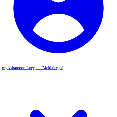
my
Ashampoo
Logg inn
/
Meld deg på