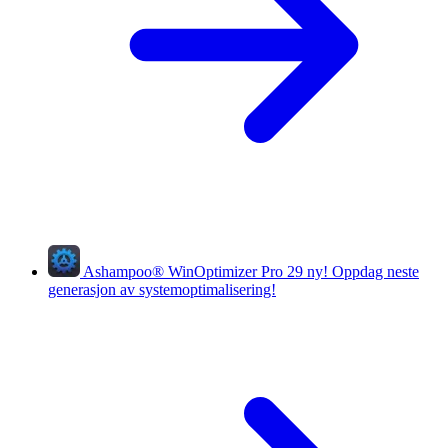
Ashampoo
®
WinOptimizer Pro 29
ny!
Oppdag neste
generasjon av systemoptimalisering!