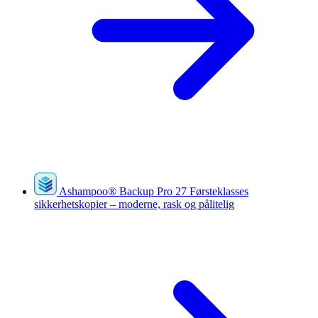
Ashampoo
®
Backup Pro 27
Førsteklasses
sikkerhetskopier – moderne, rask og pålitelig