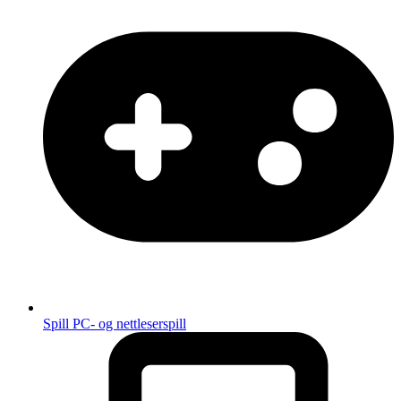
Spill
PC- og nettleserspill