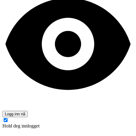
Logg inn nå
Hold deg innlogget