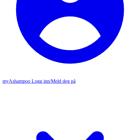
my
Ashampoo
Logg inn
/
Meld deg på