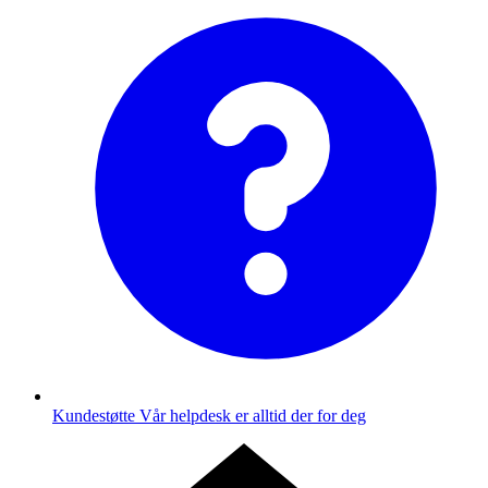
Kundestøtte
Vår helpdesk er alltid der for deg