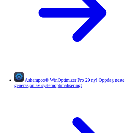
Ashampoo
®
WinOptimizer Pro 29
ny!
Oppdag neste
generasjon av systemoptimalisering!