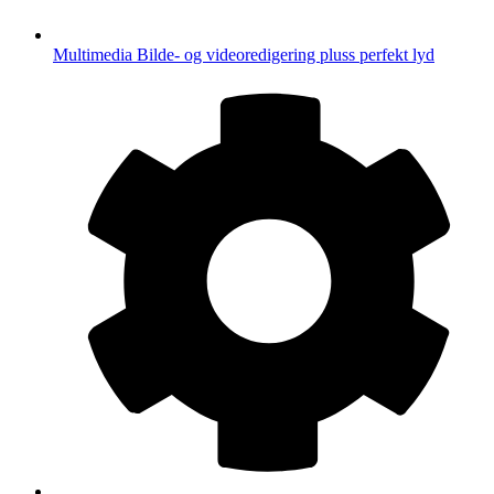
Multimedia
Bilde- og videoredigering pluss perfekt lyd