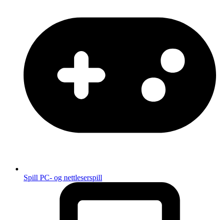
Spill
PC- og nettleserspill