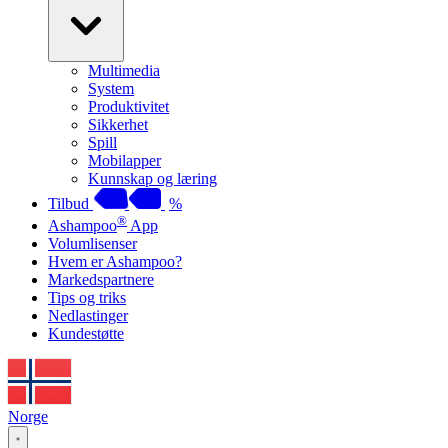
Multimedia
System
Produktivitet
Sikkerhet
Spill
Mobilapper
Kunnskap og læring
Tilbud
%
®
Ashampoo
App
Volumlisenser
Hvem er Ashampoo?
Markedspartnere
Tips og triks
Nedlastinger
Kundestøtte
Norge