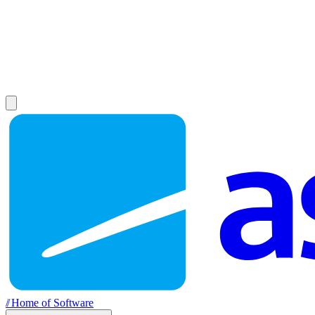
//
Home of Software