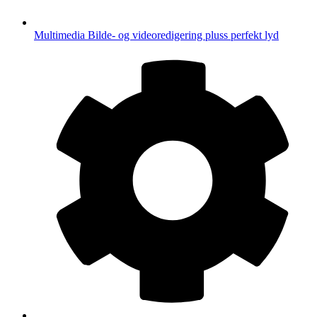
Multimedia
Bilde- og videoredigering pluss perfekt lyd