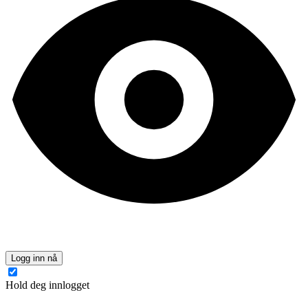
Logg inn nå
Hold deg innlogget