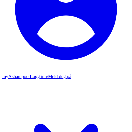
my
Ashampoo
Logg inn
/
Meld deg på