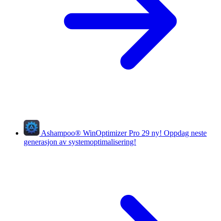
Ashampoo
®
WinOptimizer Pro 29
ny!
Oppdag neste
generasjon av systemoptimalisering!