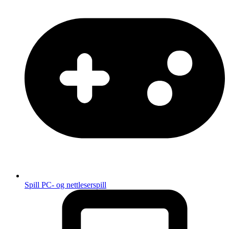
Spill
PC- og nettleserspill