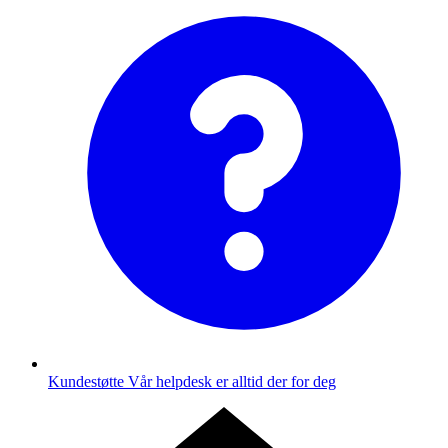
Kundestøtte
Vår helpdesk er alltid der for deg