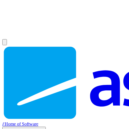
//
Home of Software