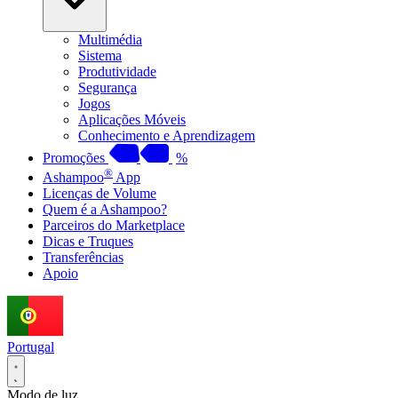
Multimédia
Sistema
Produtividade
Segurança
Jogos
Aplicações Móveis
Conhecimento e Aprendizagem
Promoções
%
®
Ashampoo
App
Licenças de Volume
Quem é a Ashampoo?
Parceiros do Marketplace
Dicas e Truques
Transferências
Apoio
Portugal
Modo de luz