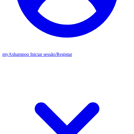
my
Ashampoo
Iniciar sessão
/
Registar