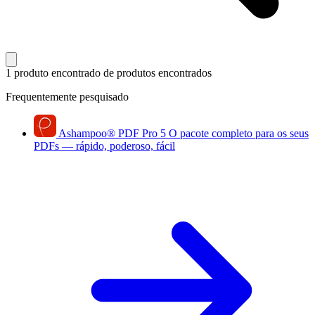
1 produto encontrado
de produtos encontrados
Frequentemente pesquisado
Ashampoo
®
PDF Pro 5
O pacote completo para os seus
PDFs — rápido, poderoso, fácil