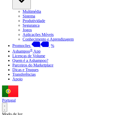
Multimédia
Sistema
Produtividade
Segurança
Jogos
Aplicações Móveis
Conhecimento e Aprendizagem
Promoções
%
®
Ashampoo
App
Licenças de Volume
Quem é a Ashampoo?
Parceiros do Marketplace
Dicas e Truques
Transferências
Apoio
Portugal
Modo de luz