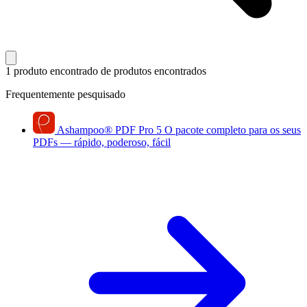
1 produto encontrado
de produtos encontrados
Frequentemente pesquisado
Ashampoo
®
PDF Pro 5
O pacote completo para os seus
PDFs — rápido, poderoso, fácil