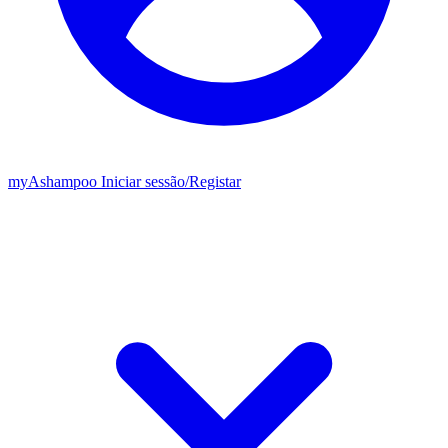
my
Ashampoo
Iniciar sessão
/
Registar