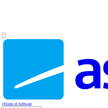
//
Home of Software