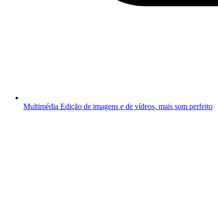
Multimédia
Edição de imagens e de vídeos, mais som perfeito