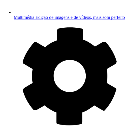
Multimédia
Edição de imagens e de vídeos, mais som perfeito