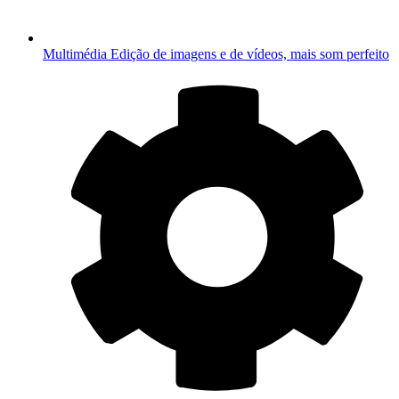
Multimédia
Edição de imagens e de vídeos, mais som perfeito