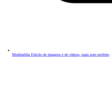
Multimédia
Edição de imagens e de vídeos, mais som perfeito