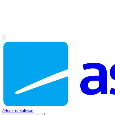
//
Home of Software