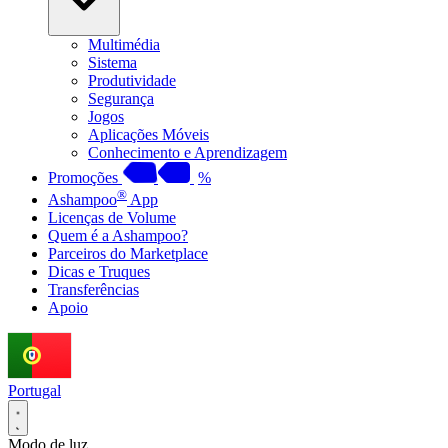
Multimédia
Sistema
Produtividade
Segurança
Jogos
Aplicações Móveis
Conhecimento e Aprendizagem
Promoções
%
®
Ashampoo
App
Licenças de Volume
Quem é a Ashampoo?
Parceiros do Marketplace
Dicas e Truques
Transferências
Apoio
Portugal
Modo de luz