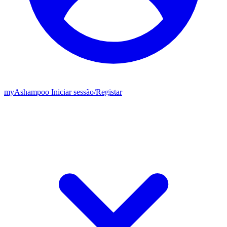
my
Ashampoo
Iniciar sessão
/
Registar