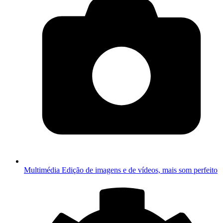
Multimédia
Edição de imagens e de vídeos, mais som perfeito