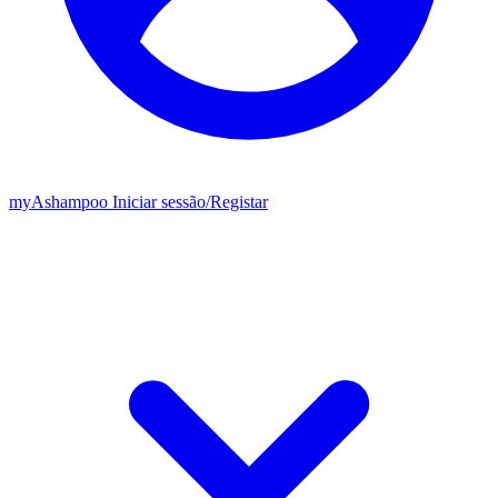
my
Ashampoo
Iniciar sessão
/
Registar