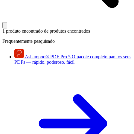
1 produto encontrado
de produtos encontrados
Frequentemente pesquisado
Ashampoo
®
PDF Pro 5
O pacote completo para os seus
PDFs — rápido, poderoso, fácil