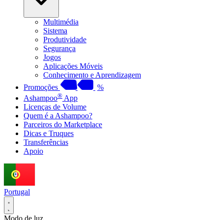
Multimédia
Sistema
Produtividade
Segurança
Jogos
Aplicações Móveis
Conhecimento e Aprendizagem
Promoções
%
®
Ashampoo
App
Licenças de Volume
Quem é a Ashampoo?
Parceiros do Marketplace
Dicas e Truques
Transferências
Apoio
Portugal
Modo de luz