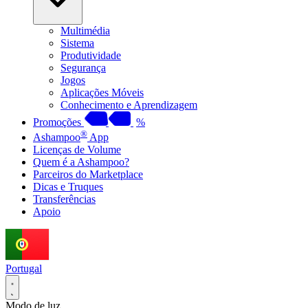
Multimédia
Sistema
Produtividade
Segurança
Jogos
Aplicações Móveis
Conhecimento e Aprendizagem
Promoções
%
®
Ashampoo
App
Licenças de Volume
Quem é a Ashampoo?
Parceiros do Marketplace
Dicas e Truques
Transferências
Apoio
Portugal
Modo de luz