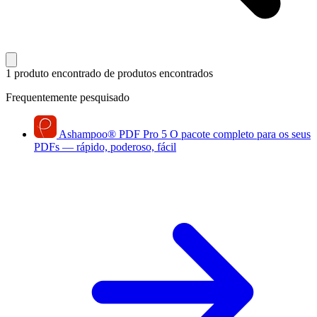
1 produto encontrado
de produtos encontrados
Frequentemente pesquisado
Ashampoo
®
PDF Pro 5
O pacote completo para os seus
PDFs — rápido, poderoso, fácil