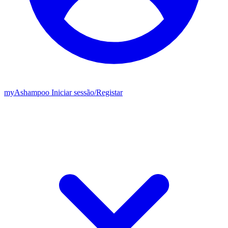
my
Ashampoo
Iniciar sessão
/
Registar