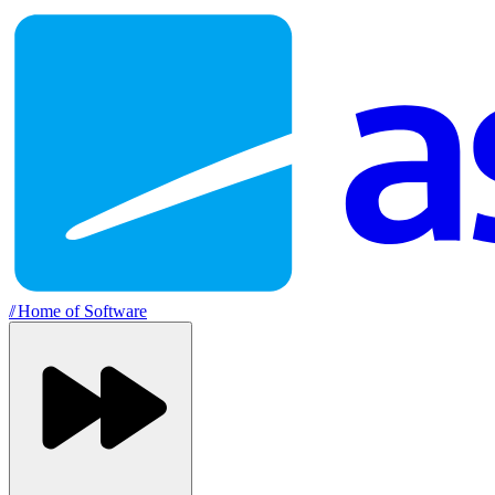
//
Home of Software