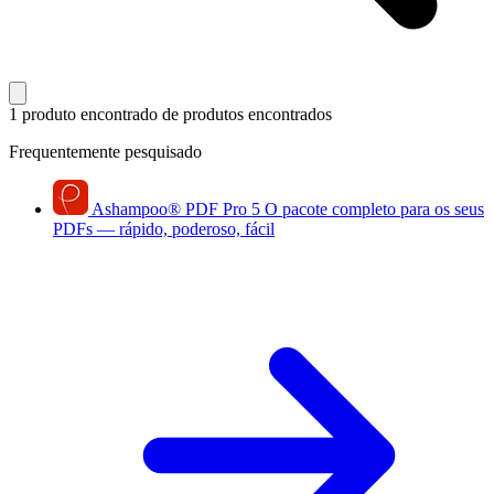
1 produto encontrado
de produtos encontrados
Frequentemente pesquisado
Ashampoo
®
PDF Pro 5
O pacote completo para os seus
PDFs — rápido, poderoso, fácil