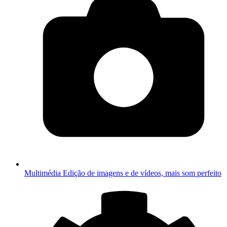
Multimédia
Edição de imagens e de vídeos, mais som perfeito