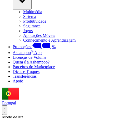
Multimédia
Sistema
Produtividade
Segurança
Jogos
Aplicações Móveis
Conhecimento e Aprendizagem
Promoções
%
®
Ashampoo
App
Licenças de Volume
Quem é a Ashampoo?
Parceiros do Marketplace
Dicas e Truques
Transferências
Apoio
Portugal
Modo de luz