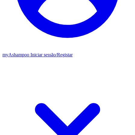
my
Ashampoo
Iniciar sessão
/
Registar