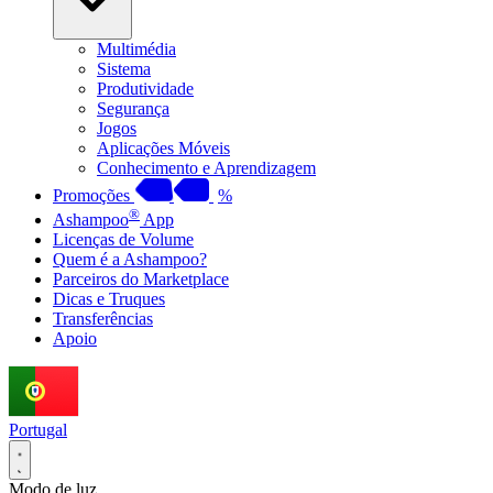
Multimédia
Sistema
Produtividade
Segurança
Jogos
Aplicações Móveis
Conhecimento e Aprendizagem
Promoções
%
®
Ashampoo
App
Licenças de Volume
Quem é a Ashampoo?
Parceiros do Marketplace
Dicas e Truques
Transferências
Apoio
Portugal
Modo de luz