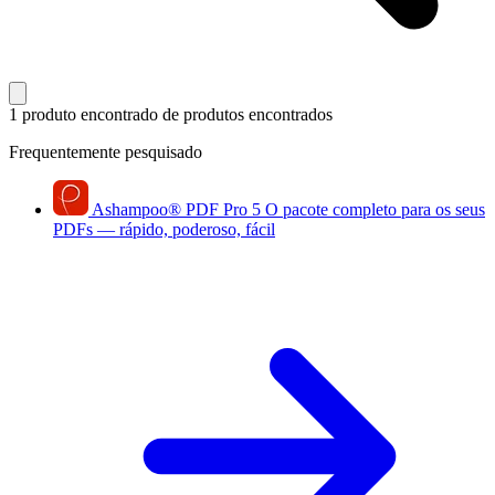
1 produto encontrado
de produtos encontrados
Frequentemente pesquisado
Ashampoo
®
PDF Pro 5
O pacote completo para os seus
PDFs — rápido, poderoso, fácil