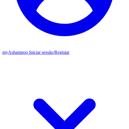
my
Ashampoo
Iniciar sessão
/
Registar