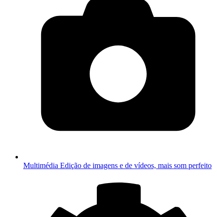
Multimédia
Edição de imagens e de vídeos, mais som perfeito