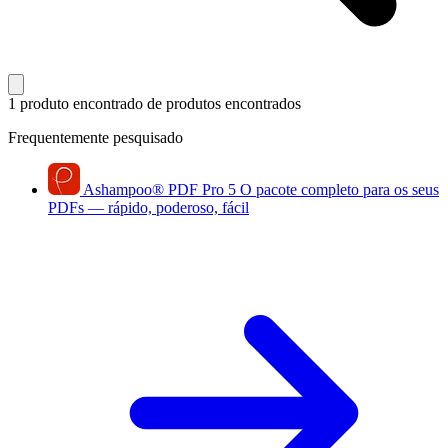
1 produto encontrado
de produtos encontrados
Frequentemente pesquisado
Ashampoo
®
PDF Pro 5
O pacote completo para os seus
PDFs — rápido, poderoso, fácil