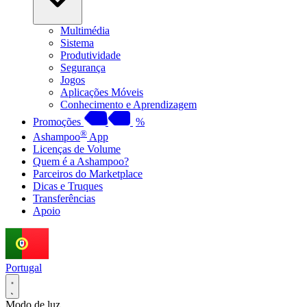
Multimédia
Sistema
Produtividade
Segurança
Jogos
Aplicações Móveis
Conhecimento e Aprendizagem
Promoções
%
®
Ashampoo
App
Licenças de Volume
Quem é a Ashampoo?
Parceiros do Marketplace
Dicas e Truques
Transferências
Apoio
Portugal
Modo de luz