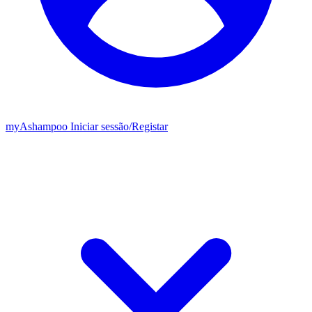
my
Ashampoo
Iniciar sessão
/
Registar