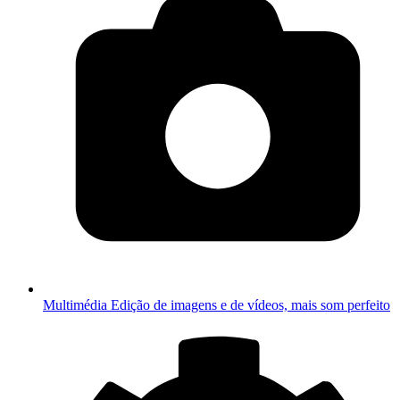
Multimédia
Edição de imagens e de vídeos, mais som perfeito