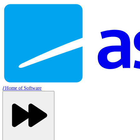
//
Home of Software