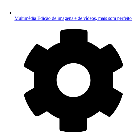
Multimédia
Edição de imagens e de vídeos, mais som perfeito