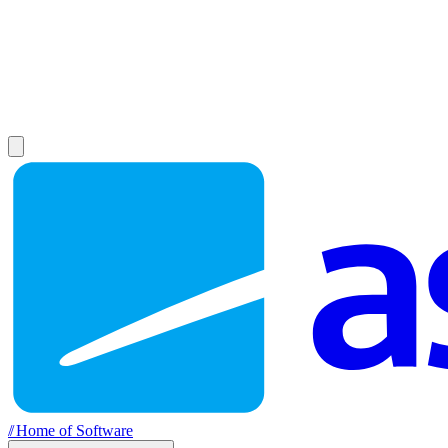
//
Home of Software