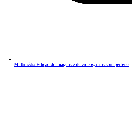
Multimédia
Edição de imagens e de vídeos, mais som perfeito