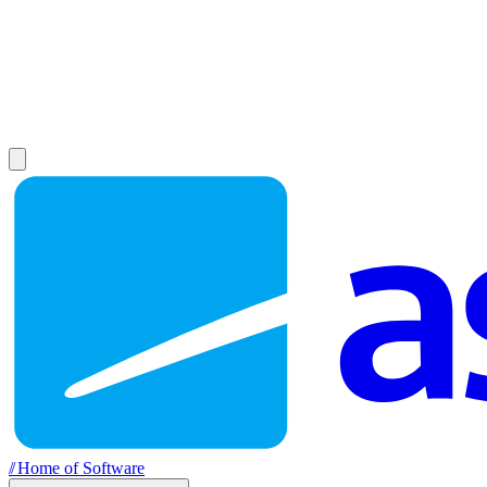
//
Home of Software