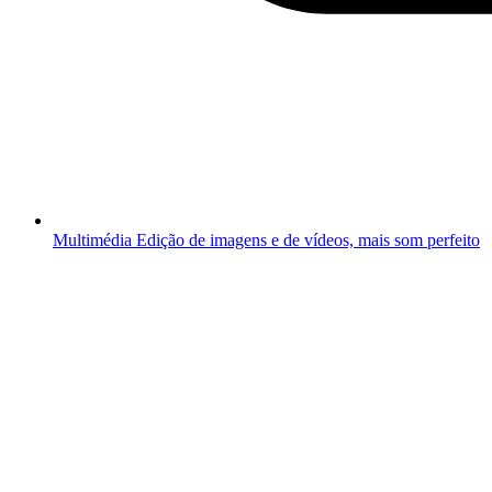
Multimédia
Edição de imagens e de vídeos, mais som perfeito