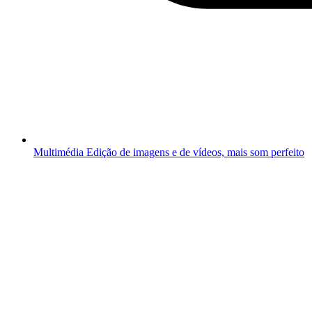
Multimédia
Edição de imagens e de vídeos, mais som perfeito