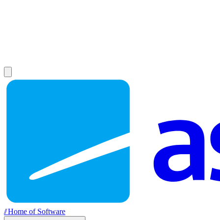
//
Home of Software