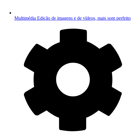
Multimédia
Edição de imagens e de vídeos, mais som perfeito