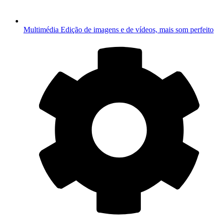
Multimédia
Edição de imagens e de vídeos, mais som perfeito