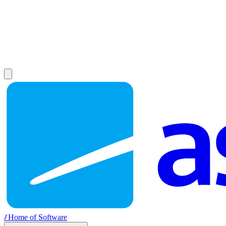
//
Home of Software