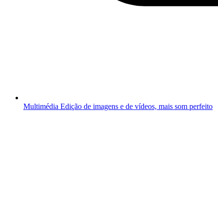
Multimédia
Edição de imagens e de vídeos, mais som perfeito