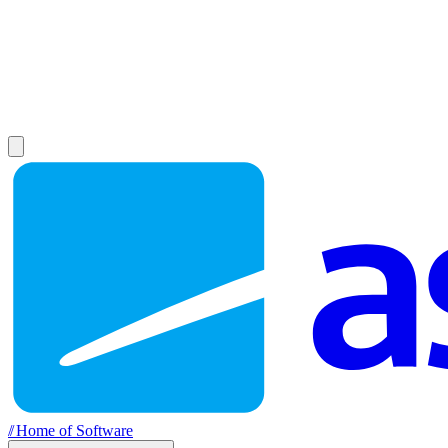
//
Home of Software