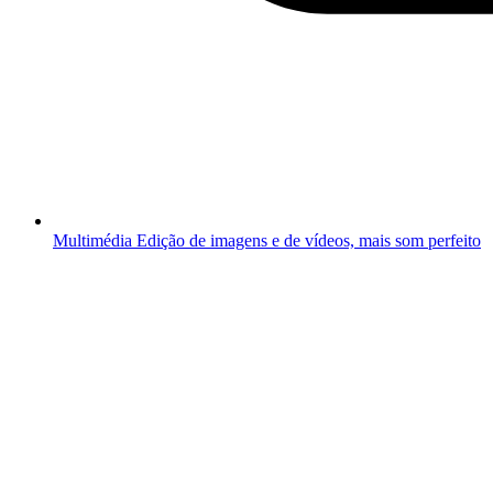
Multimédia
Edição de imagens e de vídeos, mais som perfeito