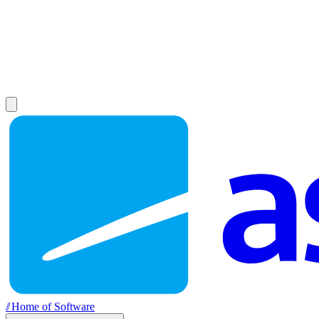
//
Home of Software