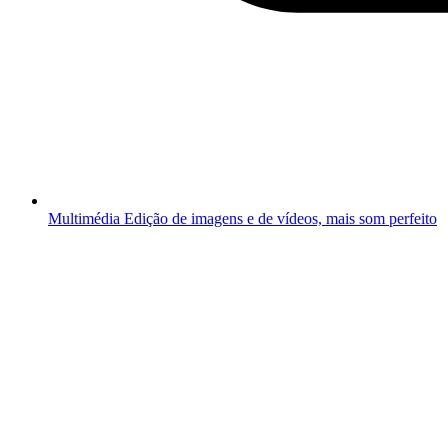
Multimédia
Edição de imagens e de vídeos, mais som perfeito