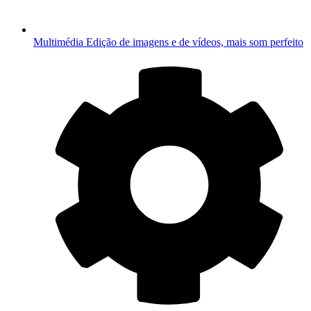
Multimédia
Edição de imagens e de vídeos, mais som perfeito