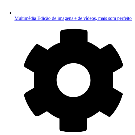
Multimédia
Edição de imagens e de vídeos, mais som perfeito