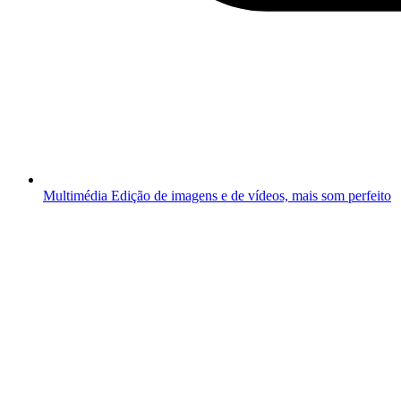
Multimédia
Edição de imagens e de vídeos, mais som perfeito