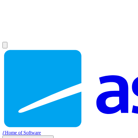
//
Home of Software