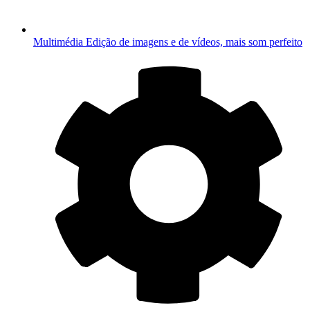
Multimédia
Edição de imagens e de vídeos, mais som perfeito