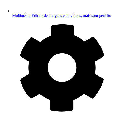
Multimédia
Edição de imagens e de vídeos, mais som perfeito