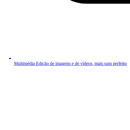
Multimédia
Edição de imagens e de vídeos, mais som perfeito