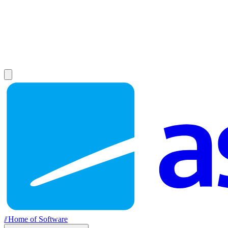
//
Home of Software