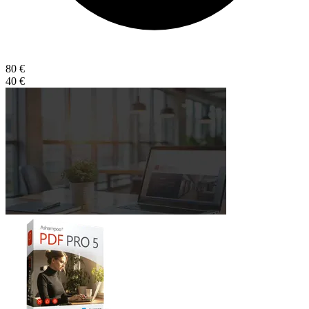
80 €
40 €