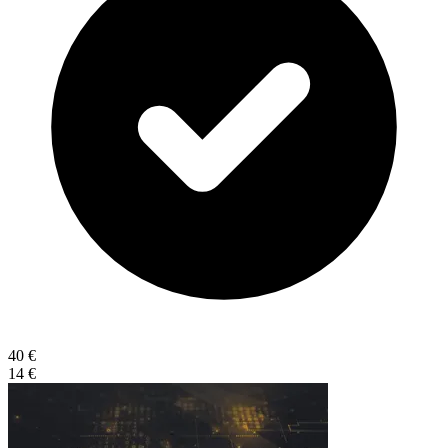
40 €
14 €