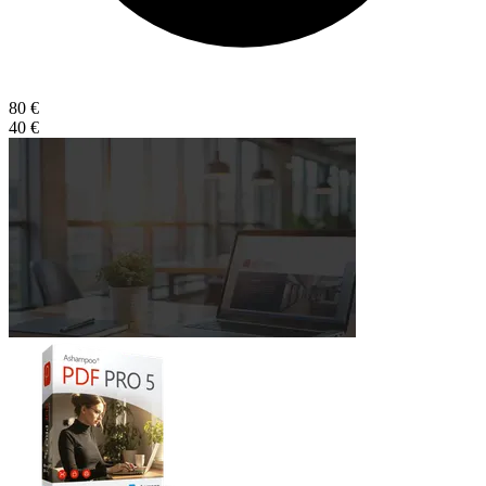
80 €
40 €