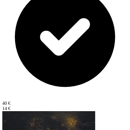
40 €
14 €