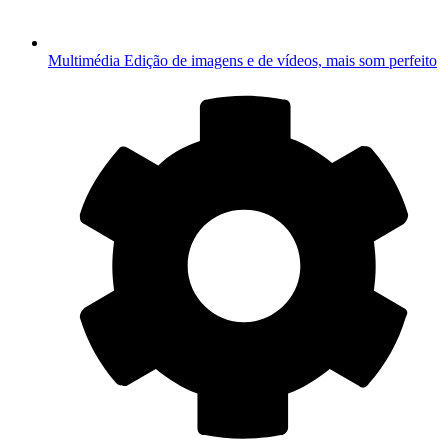
Multimédia
Edição de imagens e de vídeos, mais som perfeito