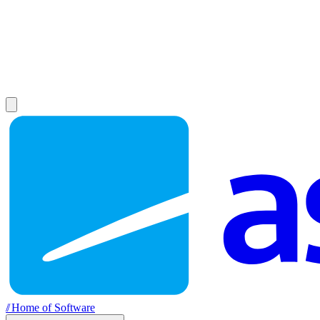
//
Home of Software