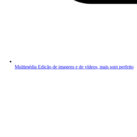
Multimédia
Edição de imagens e de vídeos, mais som perfeito