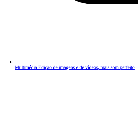
Multimédia
Edição de imagens e de vídeos, mais som perfeito