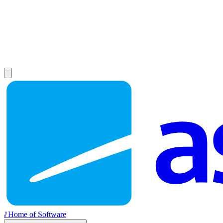
//
Home of Software