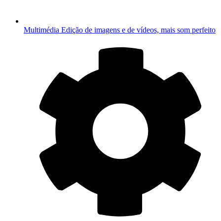
Multimédia
Edição de imagens e de vídeos, mais som perfeito