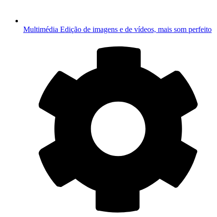
Multimédia
Edição de imagens e de vídeos, mais som perfeito