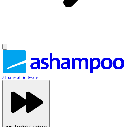
//
Home of Software
zum Hauptinhalt springen