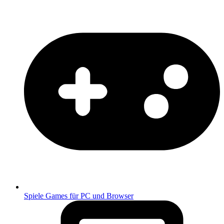
Spiele
Games für PC und Browser