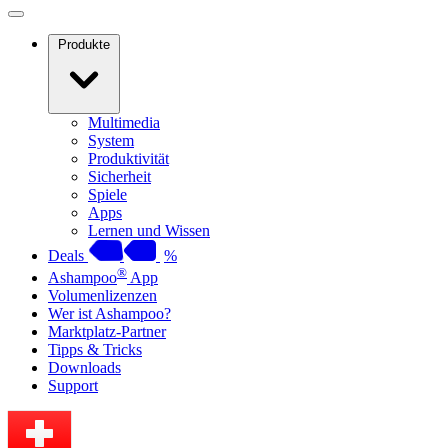
Produkte
Multimedia
System
Produktivität
Sicherheit
Spiele
Apps
Lernen und Wissen
Deals
%
®
Ashampoo
App
Volumenlizenzen
Wer ist Ashampoo?
Marktplatz-Partner
Tipps & Tricks
Downloads
Support