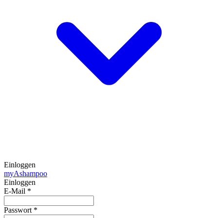
Einloggen
my
Ashampoo
Einloggen
E-Mail
*
Passwort
*