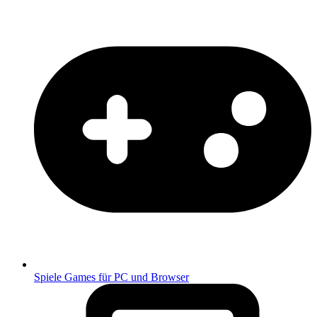
Spiele
Games für PC und Browser