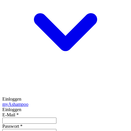
Einloggen
my
Ashampoo
Einloggen
E-Mail
*
Passwort
*