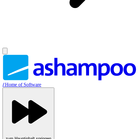
//
Home of Software
zum Hauptinhalt springen