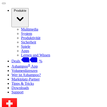
Produkte
Multimedia
System
Produktivität
Sicherheit
Spiele
Apps
Lernen und Wissen
Deals
%
®
Ashampoo
App
Volumenlizenzen
Wer ist Ashampoo?
Marktplatz-Partner
Tipps & Tricks
Downloads
Support