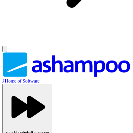
//
Home of Software
zum Hauptinhalt springen