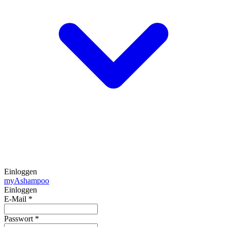
Einloggen
my
Ashampoo
Einloggen
E-Mail
*
Passwort
*