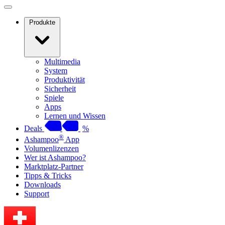
Produkte
Multimedia
System
Produktivität
Sicherheit
Spiele
Apps
Lernen und Wissen
Deals
%
®
Ashampoo
App
Volumenlizenzen
Wer ist Ashampoo?
Marktplatz-Partner
Tipps & Tricks
Downloads
Support