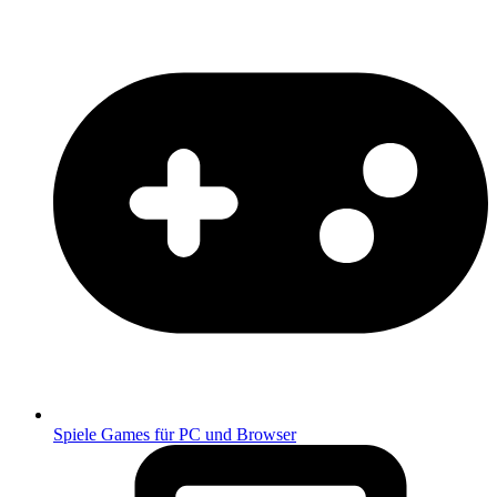
Spiele
Games für PC und Browser