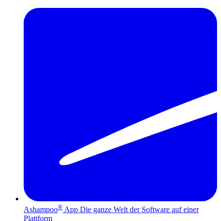
®
Ashampoo
App
Die ganze Welt der Software auf einer
Plattform