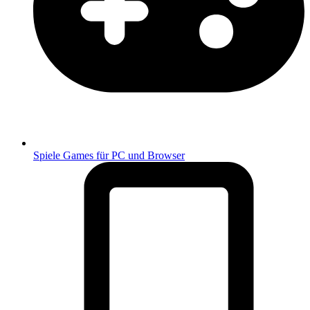
Spiele
Games für PC und Browser