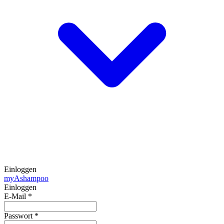
Einloggen
my
Ashampoo
Einloggen
E-Mail
*
Passwort
*