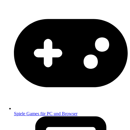
Spiele
Games für PC und Browser