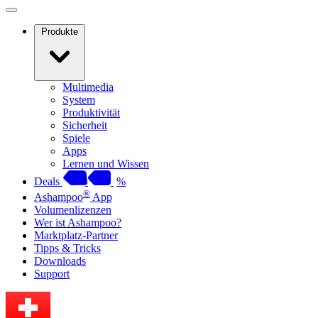
Produkte
Multimedia
System
Produktivität
Sicherheit
Spiele
Apps
Lernen und Wissen
Deals
%
®
Ashampoo
App
Volumenlizenzen
Wer ist Ashampoo?
Marktplatz-Partner
Tipps & Tricks
Downloads
Support