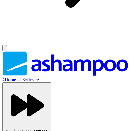
//
Home of Software
zum Hauptinhalt springen