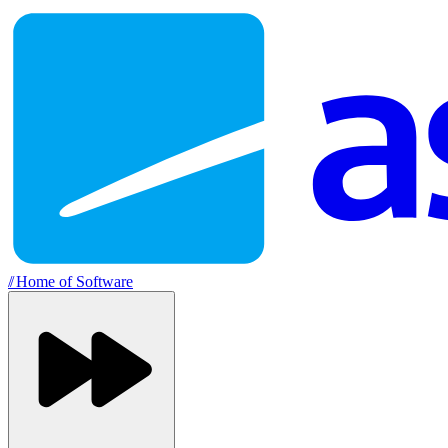
//
Home of Software