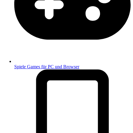
Spiele
Games für PC und Browser