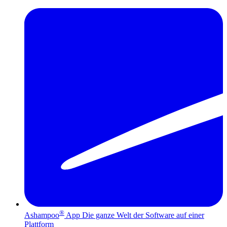
®
Ashampoo
App
Die ganze Welt der Software auf einer
Plattform