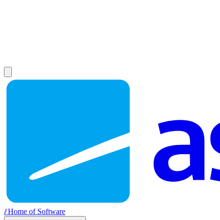
//
Home of Software